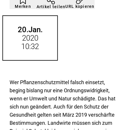
nicht
Klicken
Merken
URL kopieren
Artikel teilen
gemerkt
der
Merkliste
hinzufügen.
20.
Jan.
2020
10:32
Wer Pflanzenschutzmittel falsch einsetzt,
beging bislang nur eine Ordnungswidrigkeit,
wenn er Umwelt und Natur schädigte. Das hat
sich nun geändert. Auch für den Schutz der
Gesundheit gelten seit März 2019 verschärfte
Bestimmungen. Landwirte müssen sich zum