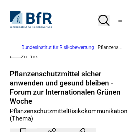
Direkt
zum
Seiteninhalt
Zur
Suche
Suche
springen
Startseite
Menü
von
öffnen
BfR
–
Bundesinstitut
Brotkrumennavigation
Bundesinstitut für Risikobewertung
Pflanzenschutzmittel sicher anwenden und gesund bleiben - Forum zur Internationalen Grünen Woche
für
Risikobewertung
Zurück
Pflanzenschutzmittel sicher
anwenden und gesund bleiben -
Forum zur Internationalen Grünen
Woche
PflanzenschutzmittelRisikokommunikation
(Thema)
Artikel
Durch