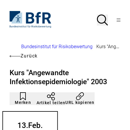
Direkt
zum
Seiteninhalt
Zur
Suche
Suche
springen
Startseite
Menü
von
öffnen
BfR
–
Bundesinstitut
Brotkrumennavigation
Bundesinstitut für Risikobewertung
Kurs "Angewandte Infektionsepidemiologie" 2003
für
Risikobewertung
Zurück
Kurs "Angewandte
Infektionsepidemiologie" 2003
Artikel
Durch
nicht
Klicken
Merken
URL kopieren
Artikel teilen
gemerkt
der
Merkliste
hinzufügen.
13.
Feb.