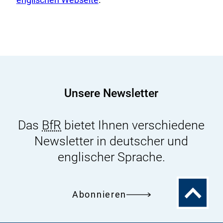
t
e
r
n
e
r
Unsere Newsletter
L
i
Das
BfR
bietet Ihnen verschiedene
n
k
Newsletter in deutscher und
:
englischer Sprache.
Zum
Abonnieren
Seitenanfa