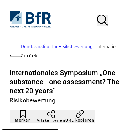
Direkt
zum
Seiteninhalt
Zur
Suche
Suche
springen
Startseite
Menü
von
öffnen
BfR
–
Bundesinstitut
Brotkrumennavigation
Bundesinstitut für Risikobewertung
Internationales Symposium „One substance - one assessment? The next 20 years“
für
Risikobewertung
Zurück
Internationales Symposium „One
substance - one assessment? The
next 20 years“
Risikobewertung
Artikel
Durch
nicht
Klicken
Merken
URL kopieren
Artikel teilen
gemerkt
der
Merkliste