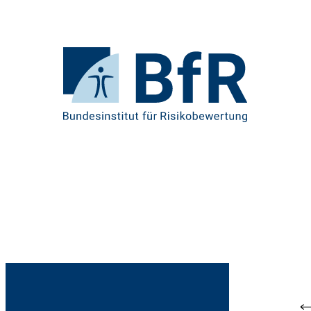
Direkt
zum
Seiteninhalt
springen
Zur
Startseite
von
BfR
–
Bundesinstitut
für
Risikobewertung
Br