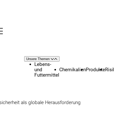
Menü
nü
Themenschwerpunkte
Unsere Themen
Öffnen
Schließen
Lebens-
und
Chemikalien
Produkte
Ris
Futtermittel
sicherheit als globale Herausforderung