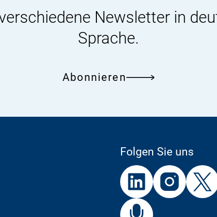
 verschiedene Newsletter in deu
Sprache.
Abonnieren
Folgen Sie uns
Externer
Externer
Externer
Link:
Link:
Link:
BfR
Bf
Externer
Link: