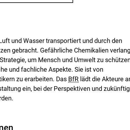
i
s
i
k
o
-
B
uft und Wasser transportiert und durch den
e
w
zen gebracht. Gefährliche Chemikalien verlan
e
 Strategie, um Mensch und Umwelt zu schützen
r
t
che und fachliche Aspekte. Sie ist von
u
tikern zu erarbeiten. Das
BfR
lädt die Akteure 
n
g
altung ein, bei der Perspektiven und zukünfti
rden.
onen