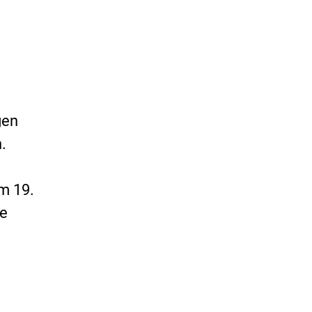
gen
.
am 19.
ge