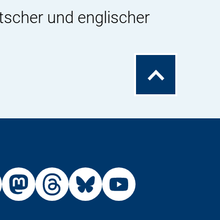
tscher und englischer
Zum
Seitenanfang
Externer
Externer
Externer
Externer
Link:
Link:
Link:
Link:
R
BfR
BfR
BfR
BfR
BfR