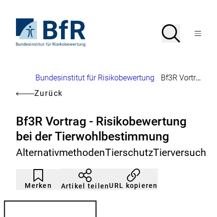
Direkt
zum
Seiteninhalt
Zur
Suche
Suche
springen
Startseite
Menü
von
öffnen
BfR
–
Bundesinstitut
Brotkrumennavigation
Bundesinstitut für Risikobewertung
Bf3R Vortrag - Risikobewertung bei der Tierwohlbestimmung
für
Risikobewertung
Zurück
Bf3R Vortrag - Risikobewertung
bei der Tierwohlbestimmung
AlternativmethodenTierschutzTierversuch
Artikel
Durch
nicht
Klicken
Merken
URL kopieren
Artikel teilen
gemerkt
der
Merkliste
hinzufügen.