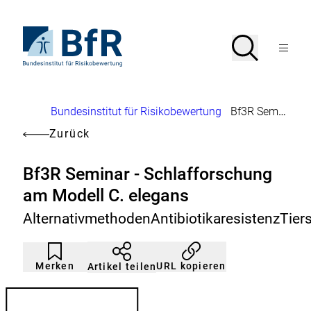
Direkt
zum
Seiteninhalt
Zur
Suche
Suche
springen
Startseite
Menü
von
öffnen
BfR
–
Bundesinstitut
Brotkrumennavigation
Bundesinstitut für Risikobewertung
Bf3R Seminar - Schlafforschung am Modell C. elegans
für
Risikobewertung
Zurück
Bf3R Seminar - Schlafforschung
am Modell C. elegans
AlternativmethodenAntibiotikaresistenzTier
Artikel
Durch
nicht
Klicken
Merken
URL kopieren
Artikel teilen
gemerkt
der
Merkliste
hinzufügen.