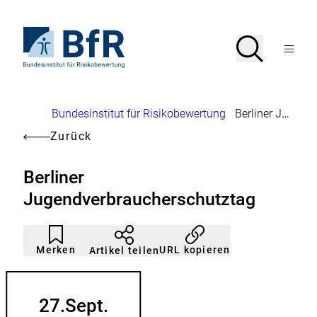
Direkt
zum
Seiteninhalt
Zur
Suche
Suche
springen
Startseite
Menü
von
öffnen
BfR
–
Bundesinstitut
Brotkrumennavigation
Bundesinstitut für Risikobewertung
Berliner Jugendverbraucherschutztag
für
Risikobewertung
Zurück
Berliner
Jugendverbraucherschutztag
Artikel
Durch
nicht
Klicken
Merken
URL kopieren
Artikel teilen
gemerkt
der
Merkliste
hinzufügen.
27.
Sept.