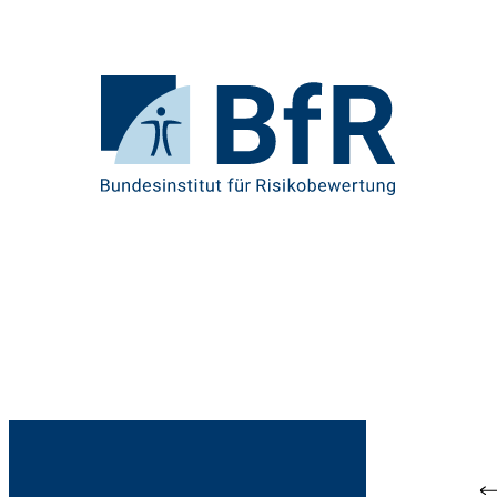
Direkt
zum
Seiteninhalt
springen
Zur
Startseite
von
BfR
–
Bundesinstitut
für
Risikobewertung
Br