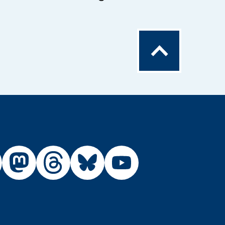
Zum
Seitenanfang
Externer
Externer
Externer
Externer
Link:
Link:
Link:
Link:
R
BfR
BfR
BfR
BfR
BfR
auf
auf
auf
auf
auf