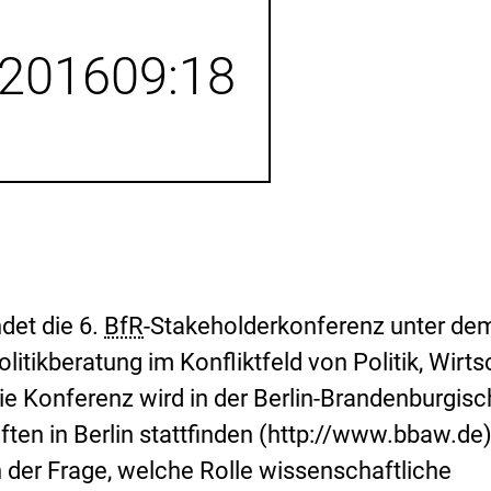
i
inzufügen.
s
i
2016
09:18
k
o
-
B
e
w
e
r
t
u
n
g
det die 6.
BfR
-Stakeholderkonferenz unter de
litikberatung im Konfliktfeld von Politik, Wirts
 Die Konferenz wird in der Berlin-Brandenburgis
en in Berlin stattfinden (http://www.bbaw.de)
 der Frage, welche Rolle wissenschaftliche