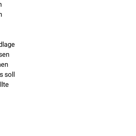
h
n
dlage
sen
hen
s soll
llte