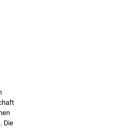
m
chaft
chen
. Die