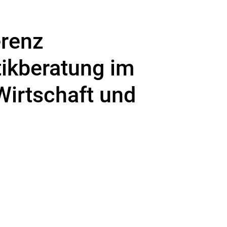
erenz
tikberatung im
 Wirtschaft und