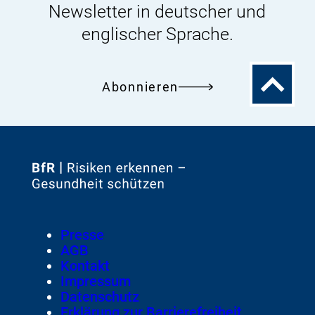
Newsletter in deutscher und
englischer Sprache.
Zum
Abonnieren
Seitenanfa
Zur
Startseite
von
Footer
Presse
Meta-
AGB
Navigation
Kontakt
Impressum
Datenschutz
Erklärung zur Barrierefreiheit