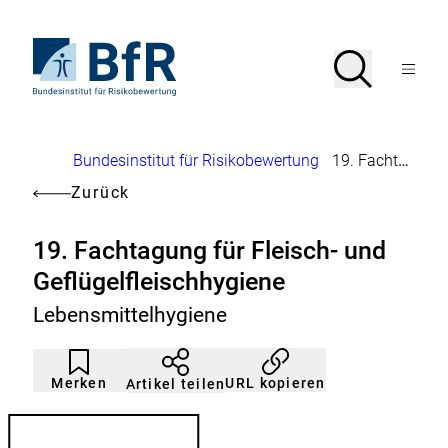
Direkt
zum
Seiteninhalt
Zur
Suche
Suche
springen
Startseite
Menü
von
öffnen
BfR
–
Bundesinstitut
Brotkrumennavigation
Bundesinstitut für Risikobewertung
19. Fachtagung für Fleisch- und Geflügelfleischhygiene
für
Risikobewertung
Zurück
19. Fachtagung für Fleisch- und
Geflügelfleischhygiene
Lebensmittelhygiene
Artikel
Durch
nicht
Klicken
Merken
URL kopieren
Artikel teilen
gemerkt
der
Merkliste
hinzufügen.