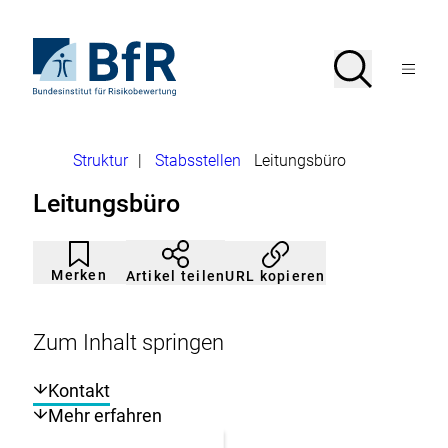
Direkt
zum
Seiteninhalt
Zur
Suche
Suche
springen
Startseite
Menü
von
öffnen
BfR
–
Bundesinstitut
Brotkrumennavigation
Struktur
|
Stabsstellen
Leitungsbüro
für
Risikobewertung
Leitungsbüro
Artikel
Durch
nicht
Klicken
Merken
URL kopieren
Artikel teilen
gemerkt
der
Merkliste
hinzufügen.
Zum Inhalt springen
Kontakt
Mehr erfahren