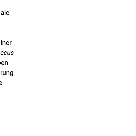
ale
iner
occus
ben
erung
e