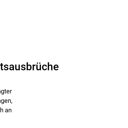
itsausbrüche
ngter
ngen,
ch an