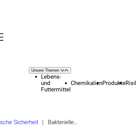
Menü
nü
Themenschwerpunkte
Unsere Themen
Öffnen
Schließen
Lebens-
und
Chemikalien
Produkte
Ris
Futtermittel
ische Sicherheit
|
Bakterielle Toxine, Gemeinschaftsverpflegung