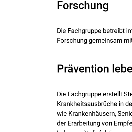
Forschung
k
:
Die Fachgruppe betreibt i
Forschung gemeinsam mit n
Prävention leb
Die Fachgruppe erstellt S
Krankheitsausbrüche in d
wie Krankenhäusern, Senio
der Erarbeitung von Empf