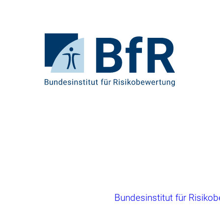
Direkt
zum
Seiteninhalt
springen
Zur
Startseite
von
BfR
–
Bundesinstitut
für
Risikobewertung
Brotkrumennavigation
Bundesinstitut für Risiko