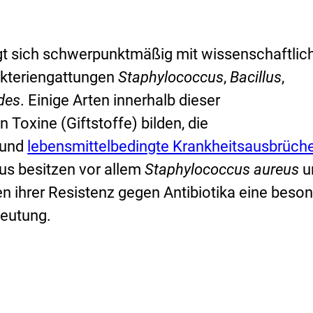
gt sich schwerpunktmäßig mit wissenschaftlic
akteriengattungen
Staphylococcus
,
Bacillus
,
ides
. Einige Arten innerhalb dieser
Toxine (Giftstoffe) bilden, die
E
 und
lebensmittelbedingte Krankheitsausbrüch
x
us besitzen vor allem
Staphylococcus
aureus
u
t
 ihrer Resistenz gegen Antibiotika eine beso
e
deutung.
r
n
e
r