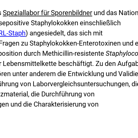
L
s
Speziallabor für Sporenbildner
und das Nation
i
sepositive Staphylokokken einschließlich
n
RL-Staph
) angesiedelt, das sich mit
k
Fragen zu Staphylokokken-Enterotoxinen und e
:
sition durch Methicillin-resistente
Staphyloc
er Lebensmittelkette beschäftigt. Zu den Aufga
ren unter anderem die Entwicklung und Validi
ührung von Laborvergleichsuntersuchungen, di
nzmaterial, die Durchführung von
en und die Charakterisierung von