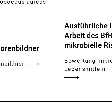
ylococcus aureus
x
t
e
Ausführliche 
r
Arbeit des
Bf
n
mikrobielle Ri
porenbildner
e
r
Bewertung mikro
enbildner
L
Lebensmitteln
i
n
k
: