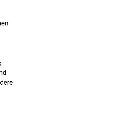
hen
e
nd
ndere