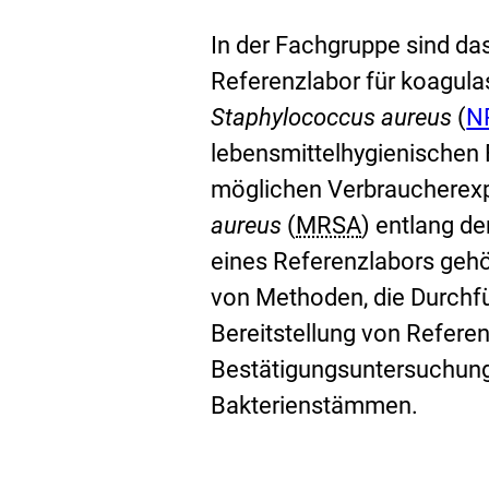
In der Fachgruppe sind da
Referenzlabor für koagula
E
Staphylococcus
aureus
(
N
x
lebensmittelhygienischen 
t
möglichen Verbraucherexpo
e
aureus
(
MRSA
) entlang d
r
eines Referenzlabors gehö
n
von Methoden, die Durchf
e
Bereitstellung von Refere
r
Bestätigungsuntersuchung
L
Bakterienstämmen.
i
n