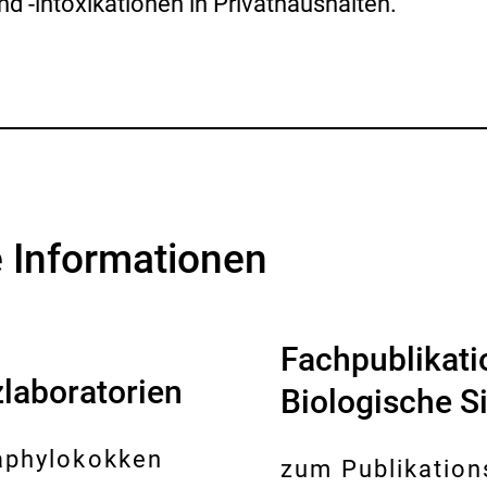
d -intoxikationen in Privathaushalten.
 Informationen
Fachpublikati
laboratorien
Biologische S
aphylokokken
zum Publikation
E