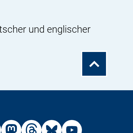
tscher und englischer
Zum
Seitenanfang
Externer
Externer
Externer
Externer
Link:
Link:
Link:
Link: