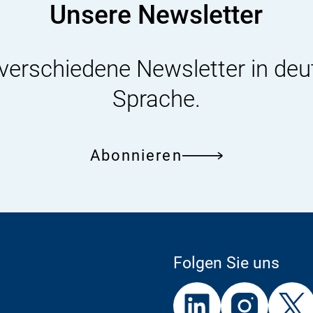
n
Unsere Newsletter
k
:
 verschiedene Newsletter in deu
Sprache.
Abonnieren
Folgen Sie uns
Externer
Externer
Externer
Link:
Link:
Link: