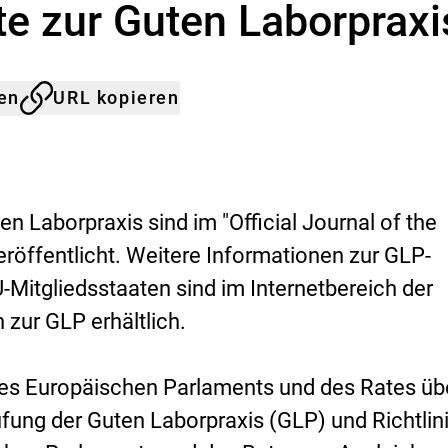
 zur Guten Laborpraxi
s
B
u
n
d
len
URL kopieren
e
s
-
I
n
 Laborpraxis sind im "Official Journal of the
s
t
öffentlicht. Weitere Informationen zur GLP-
i
t
-Mitgliedsstaaten sind im Internetbereich der
u
zur GLP erhältlich.
t
f
ü
des Europäischen Parlaments und des Rates üb
r
R
üfung der Guten Laborpraxis (GLP) und Richtlin
i