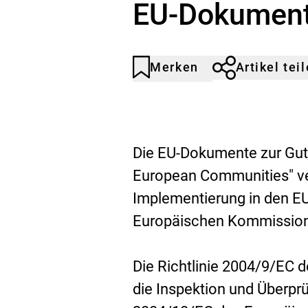
EU-Dokumente
Merken
Artikel tei
Artikel
Durch
nicht
Klicken
gemerkt
der
Merkliste
hinzufügen.
Die EU-Dokumente zur Guten
European Communities" ver
Implementierung in den EU
Europäischen Kommission 
Die Richtlinie 2004/9/EC 
die Inspektion und Überpr