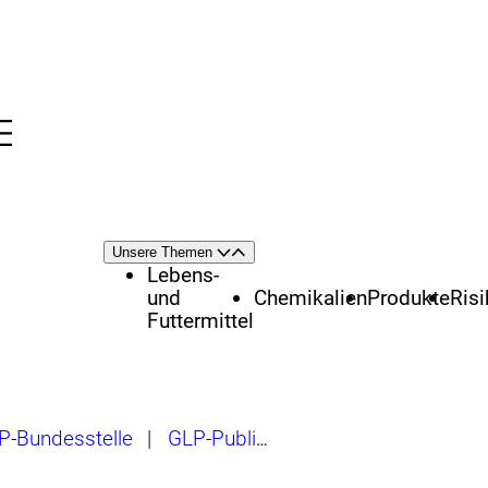
Menü
nü
Themenschwerpunkte
Unsere Themen
Öffnen
Schließen
Lebens-
und
Chemikalien
Produkte
Ris
Futtermittel
P-Bundesstelle
|
GLP-Publikationen
|
EU-Dokumente