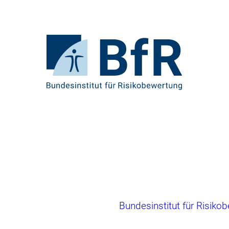
Direkt
zum
Seiteninhalt
springen
Zur
Startseite
von
BfR
–
Bundesinstitut
für
Risikobewertung
Brotkrumennavigation
Bundesinstitut für Risiko