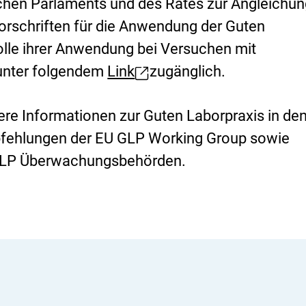
hen Parlaments und des Rates zur Angleichun
s
i
orschriften für die Anwendung der Guten
k
o
olle ihrer Anwendung bei Versuchen mit
-
unter folgendem
Link
zugänglich.
B
E
e
x
w
ere Informationen zur Guten Laborpraxis in de
e
t
r
fehlungen der EU GLP Working Group sowie
t
e
 GLP Überwachungsbehörden.
u
r
n
g
n
e
r
L
i