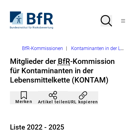
Direkt
zum
Seiteninhalt
Zur
Suche
Suche
springen
Startseite
Menü
von
öffnen
BfR
–
Bundesinstitut
Brotkrumennavigation
BfR-Kommissionen
|
Kontaminanten in der Lebensmittelkette (KONTAM)
für
Risikobewertung
Mitglieder der
BfR
-Kommission
für Kontaminanten in der
Lebensmittelkette (KONTAM)
Artikel
Durch
nicht
Klicken
Merken
URL kopieren
Artikel teilen
gemerkt
der
Merkliste
hinzufügen.
Liste 2022 - 2025