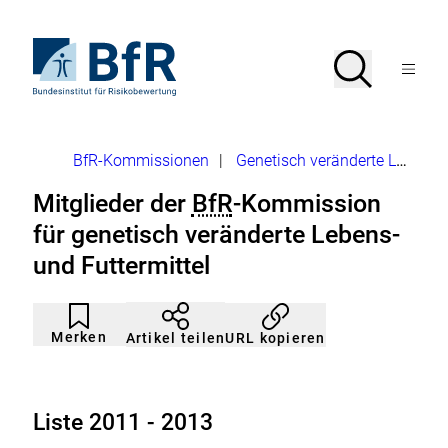
Direkt
zum
Seiteninhalt
Zur
Suche
Suche
springen
Startseite
Menü
von
öffnen
BfR
–
Bundesinstitut
Brotkrumennavigation
BfR-Kommissionen
|
Genetisch veränderte Lebens- und Futtermittel
für
Risikobewertung
Mitglieder der
BfR
-Kommission
für genetisch veränderte Lebens-
und Futtermittel
Artikel
Durch
nicht
Klicken
Merken
URL kopieren
Artikel teilen
gemerkt
der
Merkliste
hinzufügen.
Liste 2011 - 2013