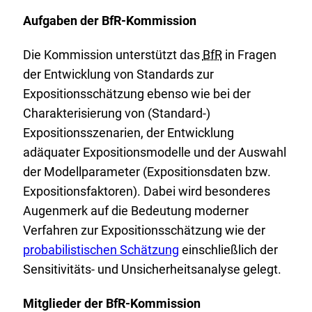
k
r
Aufgaben der BfR-Kommission
:
n
e
Die Kommission unterstützt das
BfR
in Fragen
r
der Entwicklung von Standards zur
L
Expositionsschätzung ebenso wie bei der
i
Charakterisierung von (Standard-)
n
Expositionsszenarien, der Entwicklung
k
adäquater Expositionsmodelle und der Auswahl
:
der Modellparameter (Expositionsdaten bzw.
Expositionsfaktoren). Dabei wird besonderes
Augenmerk auf die Bedeutung moderner
E
Verfahren zur Expositionsschätzung wie der
x
probabilistischen Schätzung
einschließlich der
t
Sensitivitäts- und Unsicherheitsanalyse gelegt.
e
Mitglieder der BfR-Kommission
r