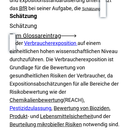
und Expositionsstandardisierung unterstützt
das
BfR
bei seiner Aufgabe, die
Schätzung
Schätzung
Schätzung
Zum Glossareintrag
E
der
Verbraucherexposition
auf einem
x
einheitlichen hohen wissenschaftlichen Niveau
t
durchzuführen. Die Verbraucherexposition ist
e
Grundlage für die Bewertung von
r
gesundheitlichen Risiken der Verbraucher, da
n
Expositionsabschätzungen für alle Bereiche der
e
Risikobewertung wie der
r
E
Chemikalienbewertung
(
REACH
),
L
x
Pestizidzulassung
,
Bewertung von Bioziden
,
i
t
Produkt
- und
Lebensmittelsicherheit
und der
n
e
Beurteilung mikrobieller Risiken
notwendig sind.