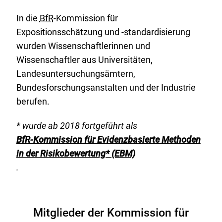
n
In die
BfR
-Kommission für
e
Expositionsschätzung und -standardisierung
r
wurden Wissenschaftlerinnen und
L
Wissenschaftler aus Universitäten,
i
Landesuntersuchungsämtern,
n
Bundesforschungsanstalten und der Industrie
k
berufen.
:
* wurde ab 2018 fortgeführt als
BfR-Kommission für Evidenzbasierte Methoden
in der Risikobewertung* (EBM)
.
Mitglieder der Kommission für