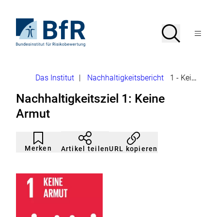
Direkt
zum
Seiteninhalt
Zur
Suche
Suche
springen
Startseite
Menü
von
öffnen
BfR
–
Bundesinstitut
Brotkrumennavigation
Das Institut
|
Nachhaltigkeitsbericht
1 - Keine Armut
für
Risikobewertung
Nachhaltigkeitsziel 1: Keine
Armut
Artikel
Durch
nicht
Klicken
Merken
URL kopieren
Artikel teilen
gemerkt
der
Merkliste
hinzufügen.