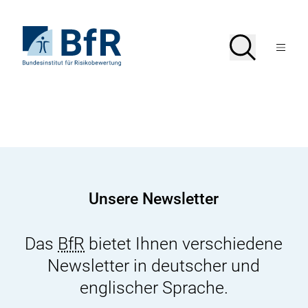
Direkt
zum
Seiteninhalt
Zur
Suche
Suche
springen
Startseite
Menü
von
öffnen
BfR
–
Bundesinstitut
für
Risikobewertung
Unsere Newsletter
Das
BfR
bietet Ihnen verschiedene
Newsletter in deutscher und
englischer Sprache.