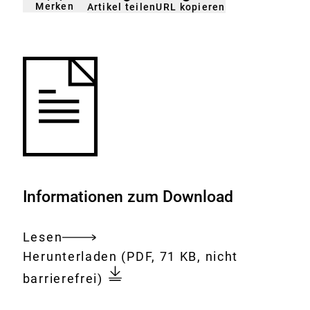
Merken
URL kopieren
Artikel teilen
gemerkt
der
Merkliste
hinzufügen.
Informationen zum Download
Lesen
Gesamtes
Download:
Zeolithhaltige
Herunterladen
(PDF, 71 KB, nicht
Dokument
Waschmittel:
barrierefrei)
Keine