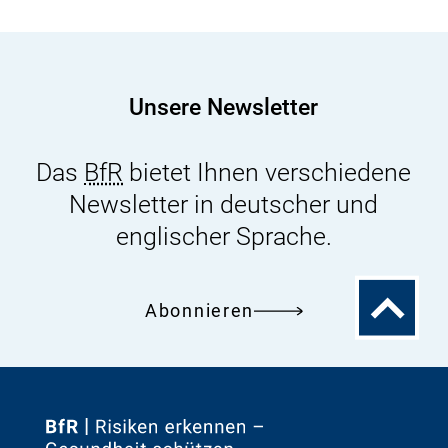
Hinweise
auf
allergische
Reaktionen
Unsere Newsletter
Das
BfR
bietet Ihnen verschiedene
Newsletter in deutscher und
englischer Sprache.
Zum
Abonnieren
Seitenanfa
Zur