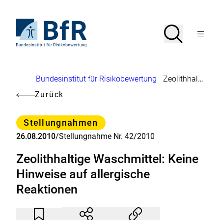
Direkt
zum
Seiteninhalt
Zur
Suche
Suche
springen
Startseite
Menü
von
öffnen
BfR
–
Bundesinstitut
Brotkrumennavigation
Bundesinstitut für Risikobewertung
Zeolithhaltige Waschmittel: Keine Hinweise auf allergische Reaktionen
für
Risikobewertung
Zurück
Kategorie
Stellungnahmen
26.08.2010
/
Stellungnahme Nr. 42/2010
Zeolithhaltige Waschmittel: Keine
Hinweise auf allergische
Reaktionen
Artikel
Durch
nicht
Klicken