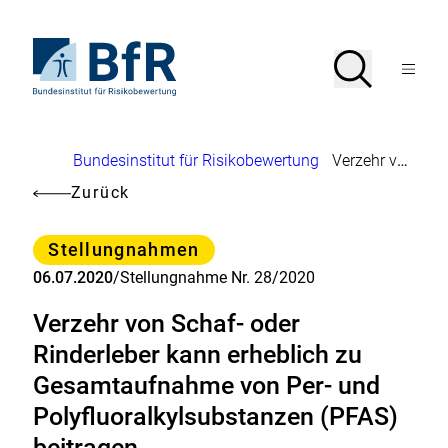
Direkt
zum
Seiteninhalt
Zur
Suche
Suche
springen
Startseite
Menü
von
öffnen
BfR
–
Bundesinstitut
Brotkrumennavigation
Bundesinstitut für Risikobewertung
Verzehr von Schaf- oder Rinderleber kann erheblich zu Gesamtaufnahme von Per- und Polyfluoralkylsubstanzen (PFAS) beitragen
für
Risikobewertung
Zurück
Kategorie
Stellungnahmen
06.07.2020
/
Stellungnahme Nr. 28/2020
Verzehr von Schaf- oder
Rinderleber kann erheblich zu
Gesamtaufnahme von Per- und
Polyfluoralkylsubstanzen (PFAS)
beitragen