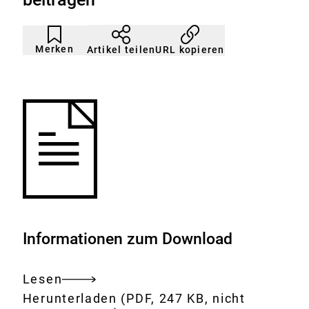
Artikel
Durch
nicht
Klicken
Merken
URL kopieren
Artikel teilen
gemerkt
der
Merkliste
hinzufügen.
Informationen zum Download
Lesen
Gesamtes
Download:
Verzehr
Herunterladen
(PDF, 247 KB, nicht
Dokument