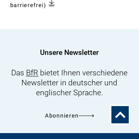
von
barrierefrei)
Schaf-
oder
Rinderleber
kann
erheblich
Unsere Newsletter
zu
Gesamtaufnahme
Das
BfR
bietet Ihnen verschiedene
von
Newsletter in deutscher und
Per-
und
englischer Sprache.
Polyfluoralkylsubstanzen
(PFAS)
Zum
Abonnieren
beitragen
Seitenanfa