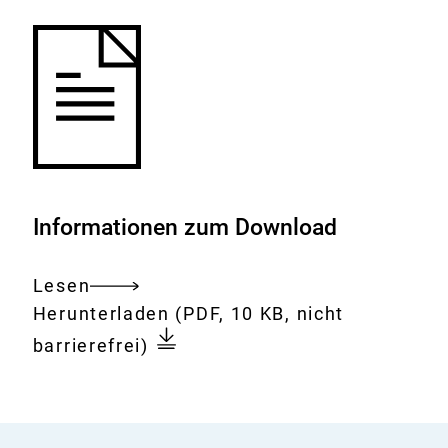
Informationen zum Download
Lesen
Gesamtes
Download:
Überempfindlichkeitsreakti
Herunterladen
(PDF, 10 KB, nicht
Dokument
durch
barrierefrei)
Glutamat
in
Lebensmitteln