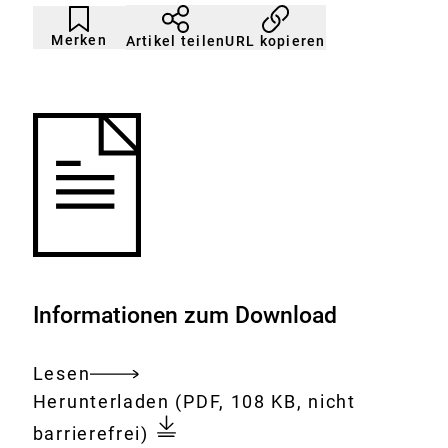
Artikel
Durch
nicht
Klicken
Merken
URL kopieren
Artikel teilen
gemerkt
der
Merkliste
hinzufügen.
Informationen zum Download
Lesen
Gesamtes
Download:
Separatorenfleisch:
Herunterladen
(PDF, 108 KB, nicht
Dokument
Der
barrierefrei)