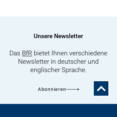
Grad
der
Veränderung
der
Muskelfaserstruktur
Unsere Newsletter
ist
für
Das
BfR
bietet Ihnen verschiedene
die
Newsletter in deutscher und
Einstufung
unerheblich
englischer Sprache.
Zum
Abonnieren
Seitenanfa