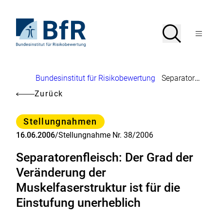
Direkt
zum
Seiteninhalt
Zur
Suche
Suche
springen
Startseite
Menü
von
öffnen
BfR
–
Bundesinstitut
Brotkrumennavigation
Bundesinstitut für Risikobewertung
Separatorenfleisch: Der Grad der Veränderung der Muskelfaserstruktur ist für die Einstufung unerheblich
für
Risikobewertung
Zurück
Kategorie
Stellungnahmen
16.06.2006
/
Stellungnahme Nr. 38/2006
Separatorenfleisch: Der Grad der
Veränderung der
Muskelfaserstruktur ist für die
Einstufung unerheblich