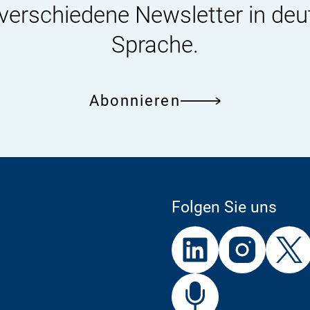
 verschiedene Newsletter in deu
Sprache.
Abonnieren
Folgen Sie uns
Externer
Externer
Externer
Link:
Link:
Link:
BfR
Bf
Externer
Link: