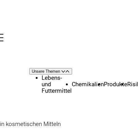
Menü
nü
Themenschwerpunkte
Unsere Themen
Öffnen
Schließen
Lebens-
und
Chemikalien
Produkte
Ris
Futtermittel
 in kosmetischen Mitteln