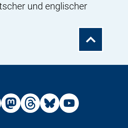
tscher und englischer
Zum
Seitenanfang
Externer
Externer
Externer
Externer
Link:
Link:
Link:
Link:
R
BfR
BfR
BfR
BfR
BfR