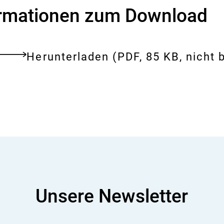
i
s
ormationen zum Download
i
k
o
-
Download:
Polidocanol
Herunterladen
(PDF, 85 KB, nicht b
tes
B
in
e
ent
w
kosmetischen
e
Mitteln
r
t
u
n
g
Unsere Newsletter