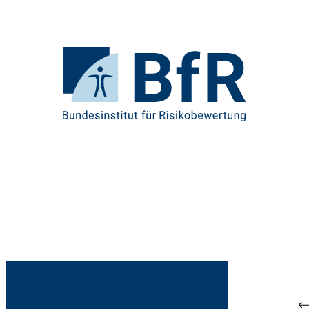
Direkt
zum
Seiteninhalt
springen
Zur
Startseite
von
BfR
–
Bundesinstitut
für
Risikobewertung
Br