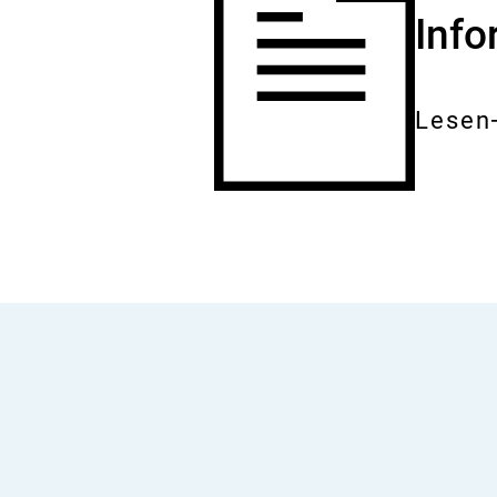
Inf
Lesen
Gesam
Dokum