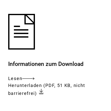
Merkliste
hinzufügen.
Informationen zum Download
Lesen
Gesamtes
Download:
Perfluorchemikalien
Herunterladen
(PDF, 51 KB, nicht
Dokument
in
barrierefrei)
Papieren
und