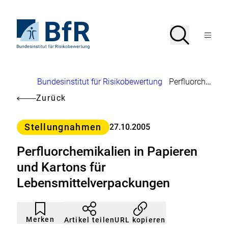
Direkt
zum
Seiteninhalt
Zur
Suche
Suche
springen
Startseite
Menü
von
öffnen
BfR
–
Bundesinstitut
Brotkrumennavigation
Bundesinstitut für Risikobewertung
Perfluorchemikalien in Papieren und Kartons für Lebensmittelverpackungen
für
Risikobewertung
Zurück
Kategorie
Stellungnahmen
27.10.2005
Perfluorchemikalien in Papieren
und Kartons für
Lebensmittelverpackungen
Artikel
Durch
nicht
Klicken
Merken
URL kopieren
Artikel teilen
gemerkt
der