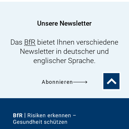
Kartons
für
Lebensmittelverpackungen
Unsere Newsletter
Das
BfR
bietet Ihnen verschiedene
Newsletter in deutscher und
englischer Sprache.
Zum
Abonnieren
Seitenanfa
Zur
Startseite