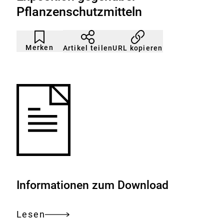
Pflanzenschutzmitteln
Artikel
Durch
nicht
Klicken
Merken
URL kopieren
Artikel teilen
gemerkt
der
Merkliste
hinzufügen.
Informationen zum Download
Lesen
Gesamtes