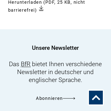
Download:
Parkinson-
Herunterladen
(PDF, 25 KB, nicht
Dokument
Krankheit
barrierefrei)
und
Exposition
gegenüber
Pflanzenschutzmitteln
Unsere Newsletter
Das
BfR
bietet Ihnen verschiedene
Newsletter in deutscher und
englischer Sprache.
Zum
Abonnieren
Seitenanfa