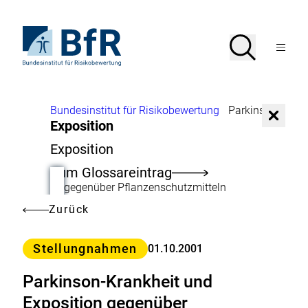
Direkt
zum
Seiteninhalt
Zur
Suche
Suche
springen
Startseite
Menü
von
öffnen
BfR
–
Bundesinstitut
Brotkrumennavigation
Bundesinstitut für Risikobewertung
Parkinson-Krankheit und
für
Dialog sc
Exposition
Risikobewertung
Exposition
Zum Glossareintrag
gegenüber Pflanzenschutzmitteln
Zurück
Kategorie
Stellungnahmen
01.10.2001
Parkinson-Krankheit und
Exposition gegenüber