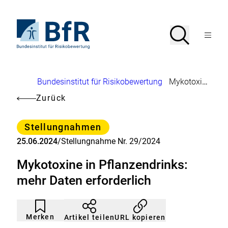
Direkt
zum
Seiteninhalt
Zur
Suche
Suche
springen
Startseite
Menü
von
öffnen
BfR
–
Bundesinstitut
Brotkrumennavigation
Bundesinstitut für Risikobewertung
Mykotoxine in Pflanzendrinks: mehr Daten erforderlich
für
Risikobewertung
Zurück
Kategorie
Stellungnahmen
25.06.2024
/
Stellungnahme Nr. 29/2024
Mykotoxine in Pflanzendrinks:
mehr Daten erforderlich
Artikel
Durch
nicht
Klicken
Merken
URL kopieren
Artikel teilen
gemerkt
der