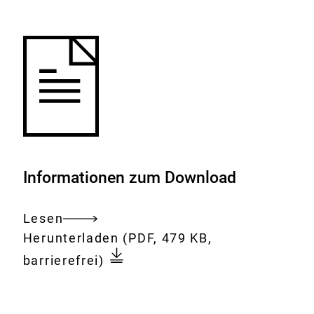
Merkliste
hinzufügen.
Informationen zum Download
Lesen
Gesamtes
Download:
Mykotoxine
Herunterladen
(PDF, 479 KB,
Dokument
in
barrierefrei)
Pflanzendrinks:
mehr