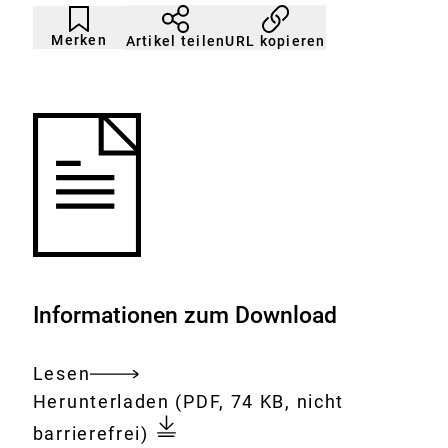
Artikel
Durch
nicht
Klicken
Merken
URL kopieren
Artikel teilen
gemerkt
der
Merkliste
hinzufügen.
Informationen zum Download
Lesen
Gesamtes
Download:
Markersubstanzen
Herunterladen
(PDF, 74 KB, nicht
Dokument
für
barrierefrei)