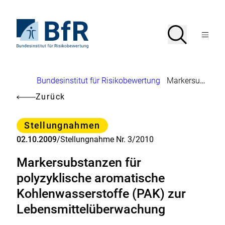
Direkt
zum
Seiteninhalt
Zur
Suche
Suche
springen
Startseite
Menü
von
öffnen
BfR
–
Bundesinstitut
Brotkrumennavigation
Bundesinstitut für Risikobewertung
Markersubstanzen für polyzyklische aromatische Kohlenwasserstoffe (PAK) zur Lebensmittelüberwachung
für
Risikobewertung
Zurück
Kategorie
Stellungnahmen
02.10.2009
/
Stellungnahme Nr. 3/2010
Markersubstanzen für
polyzyklische aromatische
Kohlenwasserstoffe (PAK) zur
Lebensmittelüberwachung