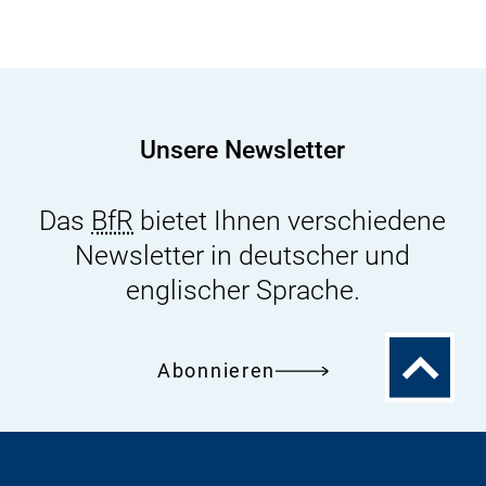
polyzyklische
aromatische
Kohlenwasserstoffe
(PAK)
zur
Unsere Newsletter
Lebensmittelüberwachung
Das
BfR
bietet Ihnen verschiedene
Newsletter in deutscher und
englischer Sprache.
Zum
Abonnieren
Seitenanfa