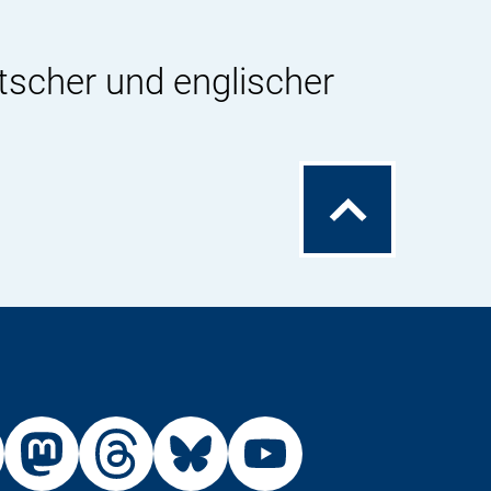
tscher und englischer
Zum
Seitenanfang
Externer
Externer
Externer
Externer
Link:
Link:
Link:
Link: