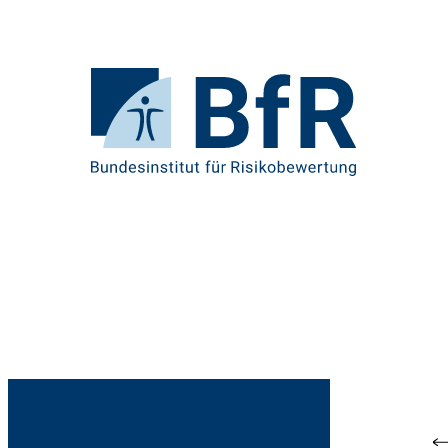
Direkt
zum
Seiteninhalt
springen
Zur
Startseite
von
BfR
–
Bundesinstitut
für
Risikobewertung
Br