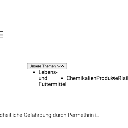
Menü
nü
Themenschwerpunkte
Unsere Themen
Öffnen
Schließen
Lebens-
und
Chemikalien
Produkte
Ris
Futtermittel
tliche Gefährdung durch Permethrin in Wollteppichen