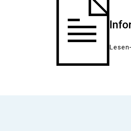
Inf
Lesen
Gesam
Dokum