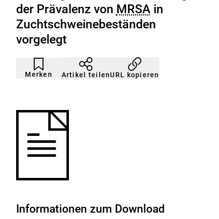
der Prävalenz von
MRSA
in
Zuchtschweinebeständen
vorgelegt
Artikel
Durch
nicht
Klicken
Merken
URL kopieren
Artikel teilen
gemerkt
der
Merkliste
hinzufügen.
Informationen zum Download