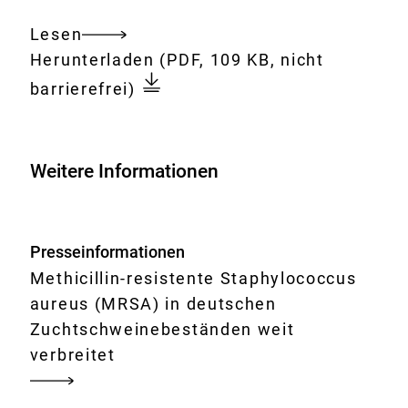
Lesen
Gesamtes
Download:
Grundlagenstudie
Herunterladen
(PDF, 109 KB, nicht
Dokument
zur
barrierefrei)
Erhebung
der
Prävalenz
Weitere Informationen
von
MRSA
in
Presseinformationen
Zuchtschweinebeständen
Methicillin-resistente Staphylococcus
vorgelegt
aureus (MRSA) in deutschen
Zuchtschweinebeständen weit
verbreitet