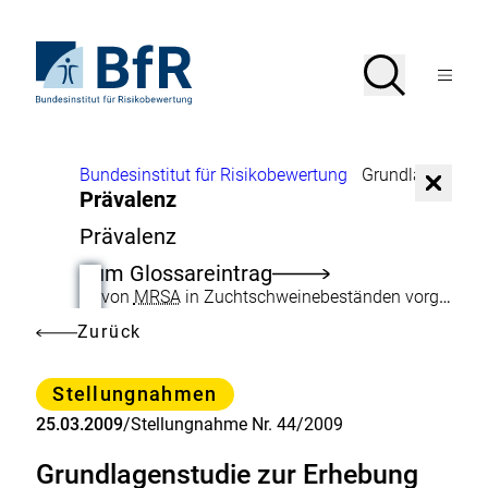
Direkt
zum
Seiteninhalt
Zur
Suche
Suche
springen
Startseite
Menü
von
öffnen
BfR
–
Bundesinstitut
Brotkrumennavigation
Bundesinstitut für Risikobewertung
Grundlagenstudie zur Erhebung der
für
Dialog sc
Prävalenz
Risikobewertung
Prävalenz
Zum Glossareintrag
von
MRSA
in Zuchtschweinebeständen vorgelegt
Zurück
Kategorie
Stellungnahmen
25.03.2009
/
Stellungnahme Nr. 44/2009
Grundlagenstudie zur Erhebung