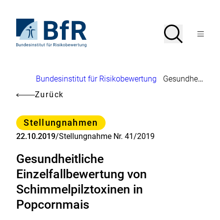
Direkt
zum
Seiteninhalt
Zur
Suche
Suche
springen
Startseite
Menü
von
öffnen
BfR
–
Bundesinstitut
Brotkrumennavigation
Bundesinstitut für Risikobewertung
Gesundheitliche Einzelfallbewertung von Schimmelpilztoxinen in Popcornmais
für
Risikobewertung
Zurück
Kategorie
Stellungnahmen
22.10.2019
/
Stellungnahme Nr. 41/2019
Gesundheitliche
Einzelfallbewertung von
Schimmelpilztoxinen in
Popcornmais