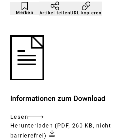
Artikel
Durch
nicht
Klicken
Merken
URL kopieren
Artikel teilen
gemerkt
der
Merkliste
hinzufügen.
Informationen zum Download
Lesen
Gesamtes
Download:
Gesundheitliche
Herunterladen
(PDF, 260 KB, nicht
Dokument
Einzelfallbewertung
barrierefrei)