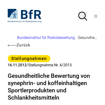
Direkt
zum
Seiteninhalt
Zur
Suche
Suche
springen
Startseite
Menü
von
öffnen
BfR
–
Bundesinstitut
Brotkrumennavigation
Bundesinstitut für Risikobewertung
Gesundheitliche Bewertung von synephrin- und koffeinhaltigen Sportlerprodukten und Schlankheitsmitteln
für
Risikobewertung
Zurück
Kategorie
Stellungnahmen
16.11.2012
/
Stellungnahme Nr. 4/2013
Gesundheitliche Bewertung von
synephrin- und koffeinhaltigen
Sportlerprodukten und
Schlankheitsmitteln