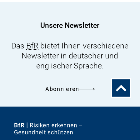
industriell
vorgefertigter
Gerichte
Unsere Newsletter
Das
BfR
bietet Ihnen verschiedene
Newsletter in deutscher und
englischer Sprache.
Zum
Abonnieren
Seitenanfa
Zur
Startseite