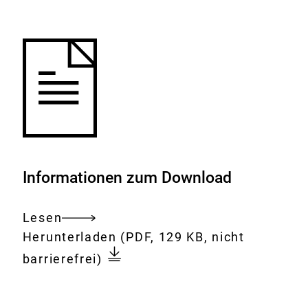
Merkliste
hinzufügen.
Informationen zum Download
Lesen
Gesamtes
Download:
Gesundheitliche
Herunterladen
(PDF, 129 KB, nicht
Dokument
Bewertung
barrierefrei)
des
Salzgehalts