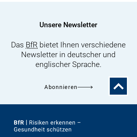
den
Verbraucher
durch
Unsere Newsletter
Lebensmittel
Das
BfR
bietet Ihnen verschiedene
Newsletter in deutscher und
englischer Sprache.
Zum
Abonnieren
Seitenanfa
Zur
Startseite