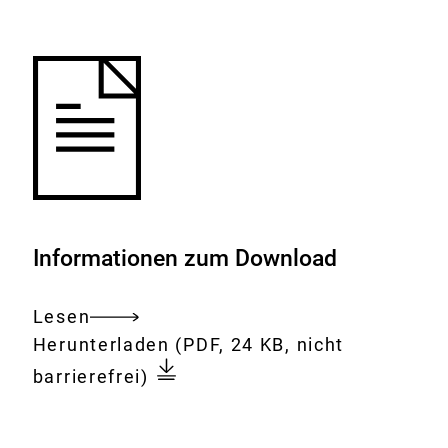
Merkliste
hinzufügen.
Informationen zum Download
Lesen
Gesamtes
Download:
Geflügelpest
Herunterladen
(PDF, 24 KB, nicht
Dokument
-
barrierefrei)
Infektionsrisiko
für