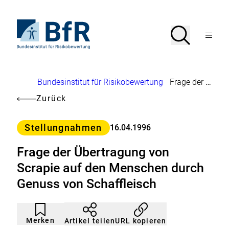
Direkt
zum
Seiteninhalt
Zur
Suche
Suche
springen
Startseite
Menü
von
öffnen
BfR
–
Bundesinstitut
Brotkrumennavigation
Bundesinstitut für Risikobewertung
Frage der Übertragung von Scrapie auf den Menschen durch Genuss von Schaffleisch
für
Risikobewertung
Zurück
Kategorie
Stellungnahmen
16.04.1996
Frage der Übertragung von
Scrapie auf den Menschen durch
Genuss von Schaffleisch
Artikel
Durch
nicht
Klicken
Merken
URL kopieren
Artikel teilen
gemerkt
der