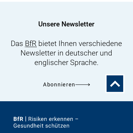
Scrapie
auf
den
Unsere Newsletter
Menschen
durch
Das
BfR
bietet Ihnen verschiedene
Genuss
Newsletter in deutscher und
von
Schaffleisch
englischer Sprache.
Zum
Abonnieren
Seitenanfa
Zur
Startseite