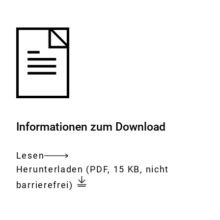
Merkliste
hinzufügen.
Informationen zum Download
Lesen
Gesamtes
Download:
Frage
Herunterladen
(PDF, 15 KB, nicht
Dokument
der
barrierefrei)
Übertragung
von