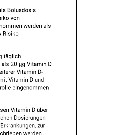
als Bolusdosis
siko von
genommen werden als
s Risiko
g täglich
 als 20
µg
Vitamin D
iterer Vitamin D-
mit Vitamin D und
ntrolle eingenommen
sen Vitamin D über
lichen Dosierungen
Erkrankungen, zur
schrieben werden