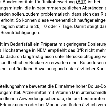
 Bundesinstituts für Risikobewertung (
BfR
) ist bei
gsmitteln, die in bestimmten zeitlichen Abständen 
den sollen, zudem problematisch, dass sich das Ri
 erhöht. So können diese versehentlich häufiger ein
 täglich statt alle 20, 10 oder 7 Tage. Damit steigt da
 Beeinträchtigungen.
t im Bedarfsfall ein Präparat mit geringerer Dosierun
ls Höchstmenge in
NEM
empfiehlt das
BfR
nicht mehr
da dadurch langfristig auch unter Berücksichtigung we
sundheitlichen Risiken zu erwarten sind. Bolusdosen 
n nur auf ärztliche Anweisung und unter ärztlicher Ko
 Stellungnahme bewertet die Einnahme hoher Bolus-Do
gsmittel. Arzneimittel mit Vitamin D in unterschied
hiedlichen Anwendungsschemata, die bei bestimmten 
Erkrankungen oder bei Mangelzuständen ärztlich ver