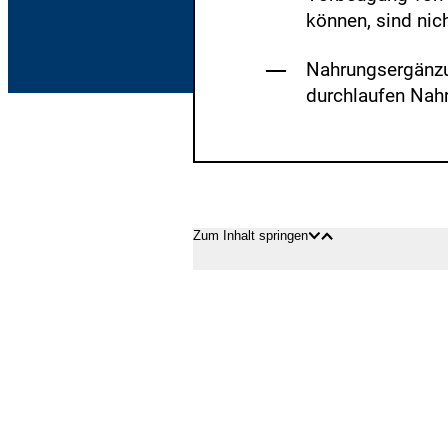
können, sind nic
Nahrungsergänzun
durchlaufen Nah
Zum Inhalt springen
Inhalt
Inhalt
öffnen
schließen