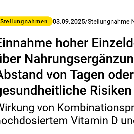
s
B
u
ategorie
03.09.2025
/
Stellungnahme 
Stellungnahmen
n
d
e
Einnahme hoher Einzeld
s
-
I
über Nahrungsergänzun
n
s
Abstand von Tagen oder
t
i
t
gesundheitliche Risiken
u
t
f
Wirkung von Kombinationspr
ü
r
hochdosiertem Vitamin D un
R
i