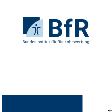
Direkt
zum
Seiteninhalt
springen
Zur
Startseite
von
BfR
–
Bundesinstitut
für
Risikobewertung
Br