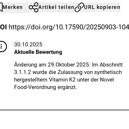
s
i
Merken
Artikel teilen
URL kopieren
rtikel
urch
k
icht
licken
o
emerkt
er
-
OI
https://doi.org/10.17590/20250903-10
erkliste
Externer
B
inzufügen.
e
Link:
w
30.10.2025
e
Aktuelle Bewertung
r
t
Änderung am 29.Oktober 2025: Im Abschnitt
u
3.1.1.2 wurde die Zulassung von synthetisch
n
hergestelltem Vitamin K2 unter der Novel
g
Food-Verordnung ergänzt.