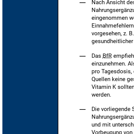
Nach Ansicht des
Nahrungsergänzun
eingenommen wer
Einnahmefehlern
vorgesehen, z. B.
gesundheitlicher
Das
BfR
empfiehl
einzunehmen. A
pro Tagesdosis, 
Quellen keine ge
Vitamin K sollte
werden.
Die vorliegende
Nahrungsergänzun
und mit untersc
Vorbeugung von 