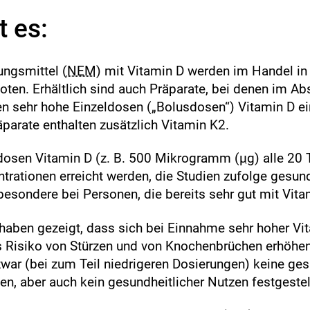
 es:
ngsmittel (
NEM
) mit Vitamin D werden im Handel in 
ten. Erhältlich sind auch Präparate, bei denen im A
n sehr hohe Einzeldosen („Bolusdosen“) Vitamin D
äparate enthalten zusätzlich Vitamin K2.
dosen Vitamin D (z. B. 500 Mikrogramm (
µg
) alle 20
trationen erreicht werden, die Studien zufolge gesund
besondere bei Personen, die bereits sehr gut mit Vita
haben gezeigt, dass sich bei Einnahme sehr hoher V
 Risiko von Stürzen und von Knochenbrüchen erhöhen
war (bei zum Teil niedrigeren Dosierungen) keine ges
en, aber auch kein gesundheitlicher Nutzen festgestell