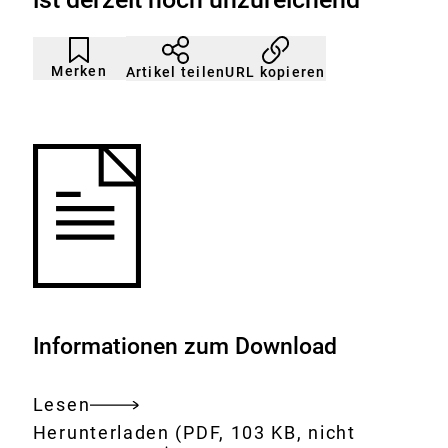
Artikel
Durch
nicht
Klicken
Merken
URL kopieren
Artikel teilen
gemerkt
der
Merkliste
hinzufügen.
Informationen zum Download
Lesen
Gesamtes
Download:
Die
Herunterladen
(PDF, 103 KB, nicht
Dokument