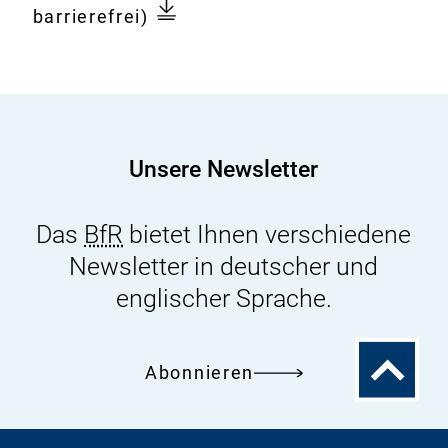
Datenlage
barrierefrei)
zur
Bewertung
der
Anwendung
der
Unsere Newsletter
Nanotechnologie
in
Das
BfR
bietet Ihnen verschiedene
Lebensmitteln
Newsletter in deutscher und
und
Lebensmittelbedarfsgegens
englischer Sprache.
ist
derzeit
Zum
Abonnieren
noch
Seitenanfa
unzureichend