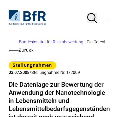
Direkt
zum
Seiteninhalt
Zur
Suche
Suche
springen
Startseite
Menü
von
öffnen
BfR
–
Bundesinstitut
Brotkrumennavigation
Bundesinstitut für Risikobewertung
Die Datenlage zur Bewertung der Anwendung der Nanotechnologie in Lebensmitteln und Lebensmittelbedarfsgegenständen ist derzeit noch unzureichend
für
Risikobewertung
Zurück
Kategorie
Stellungnahmen
03.07.2008
/
Stellungnahme Nr. 1/2009
Die Datenlage zur Bewertung der
Anwendung der Nanotechnologie
in Lebensmitteln und
Lebensmittelbedarfsgegenständen
ist derzeit noch unzureichend