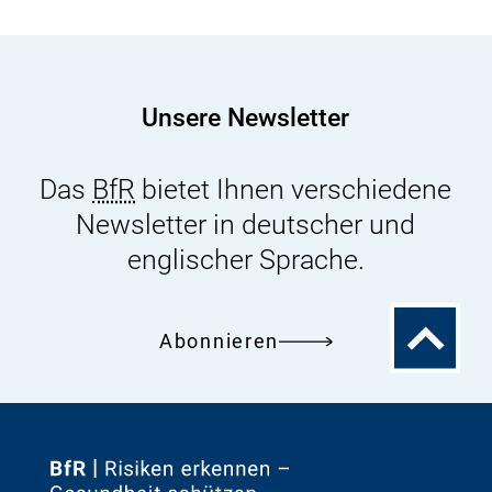
Einführung
eines
Höchstgehalts
für
Unsere Newsletter
Cadmium
in
Das
BfR
bietet Ihnen verschiedene
Schokolade
Newsletter in deutscher und
vor
englischer Sprache.
Zum
Abonnieren
Seitenanfa
Zur