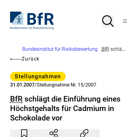
Direkt
zum
Seiteninhalt
Zur
Suche
Suche
springen
Startseite
Menü
von
öffnen
BfR
–
Bundesinstitut
Brotkrumennavigation
Bundesinstitut für Risikobewertung
BfR
schlägt die Einführung eines Höchstgehalts für Cadmium in Schokolade vor
für
Risikobewertung
Zurück
Kategorie
Stellungnahmen
31.01.2007
/
Stellungnahme Nr. 15/2007
BfR
schlägt die Einführung eines
Höchstgehalts für Cadmium in
Schokolade vor
Artikel
Durch
nicht
Klicken