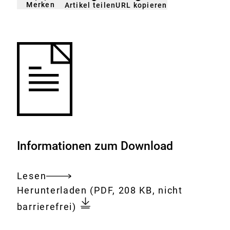
Merken
URL kopieren
Artikel teilen
gemerkt
der
Merkliste
hinzufügen.
Informationen zum Download
Lesen
Gesamtes
Download:
BfR
Herunterladen
(PDF, 208 KB, nicht
Dokument
schlägt
barrierefrei)
die