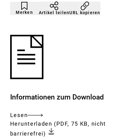
Artikel
Durch
nicht
Klicken
Merken
URL kopieren
Artikel teilen
gemerkt
der
Merkliste
hinzufügen.
Informationen zum Download
Lesen
Gesamtes
Download:
BfR
Herunterladen
(PDF, 75 KB, nicht
Dokument
befürwortet
barrierefrei)