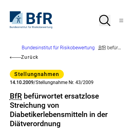
Direkt
zum
Seiteninhalt
Zur
Suche
Suche
springen
Startseite
Menü
von
öffnen
BfR
–
Bundesinstitut
Brotkrumennavigation
Bundesinstitut für Risikobewertung
BfR
befürwortet ersatzlose Streichung von Diabetikerlebensmitteln in der Diätverordnung
für
Risikobewertung
Zurück
Kategorie
Stellungnahmen
14.10.2009
/
Stellungnahme Nr. 43/2009
BfR
befürwortet ersatzlose
Streichung von
Diabetikerlebensmitteln in der
Diätverordnung