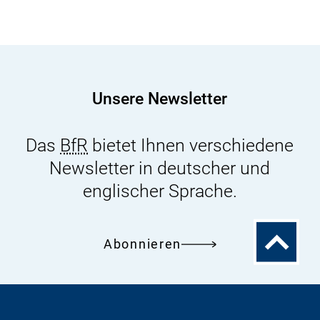
ersatzlose
Streichung
von
Diabetikerlebensmitteln
in
Unsere Newsletter
der
Diätverordnung
Das
BfR
bietet Ihnen verschiedene
Newsletter in deutscher und
englischer Sprache.
Zum
Abonnieren
Seitenanfa