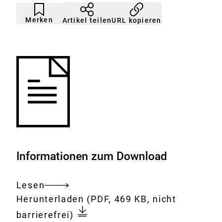
Artikel
Durch
nicht
Klicken
Merken
URL kopieren
Artikel teilen
gemerkt
der
Merkliste
hinzufügen.
Informationen zum Download
Lesen
Gesamtes
Download:
Aufbereitete
Herunterladen
(PDF, 469 KB, nicht
Dokument
Abwässer:
barrierefrei)