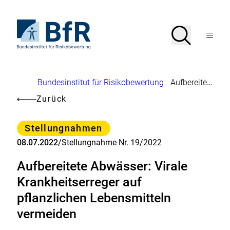
Direkt
zum
Seiteninhalt
Zur
Suche
Suche
springen
Startseite
Menü
von
öffnen
BfR
–
Bundesinstitut
Brotkrumennavigation
Bundesinstitut für Risikobewertung
Aufbereitete Abwässer: Virale Krankheitserreger auf pflanzlichen Lebensmitteln vermeiden
für
Risikobewertung
Zurück
Kategorie
Stellungnahmen
08.07.2022
/
Stellungnahme Nr. 19/2022
Aufbereitete Abwässer: Virale
Krankheitserreger auf
pflanzlichen Lebensmitteln
vermeiden