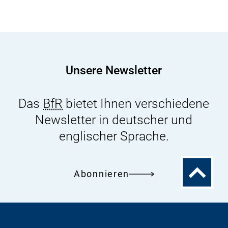
Virale
Krankheitserreger
auf
pflanzlichen
Lebensmitteln
Unsere Newsletter
vermeiden
Das
BfR
bietet Ihnen verschiedene
Newsletter in deutscher und
englischer Sprache.
Zum
Abonnieren
Seitenanfa