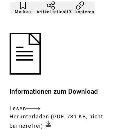
Artikel
Durch
nicht
Klicken
Merken
URL kopieren
Artikel teilen
gemerkt
der
Merkliste
hinzufügen.
Informationen zum Download
Lesen
Gesamtes
Download:
Aufbereitete
Herunterladen
(PDF, 781 KB, nicht
Dokument
Abwässer:
barrierefrei)