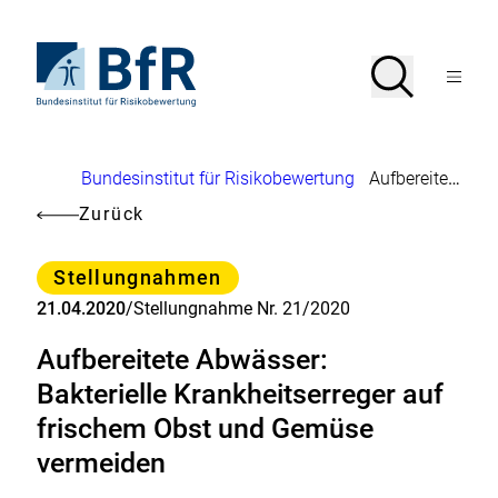
Direkt
zum
Seiteninhalt
Zur
Suche
Suche
springen
Startseite
Menü
von
öffnen
BfR
–
Bundesinstitut
Brotkrumennavigation
Bundesinstitut für Risikobewertung
Aufbereitete Abwässer: Bakterielle Krankheitserreger auf frischem Obst und Gemüse vermeiden
für
Risikobewertung
Zurück
Kategorie
Stellungnahmen
21.04.2020
/
Stellungnahme Nr. 21/2020
Aufbereitete Abwässer:
Bakterielle Krankheitserreger auf
frischem Obst und Gemüse
vermeiden