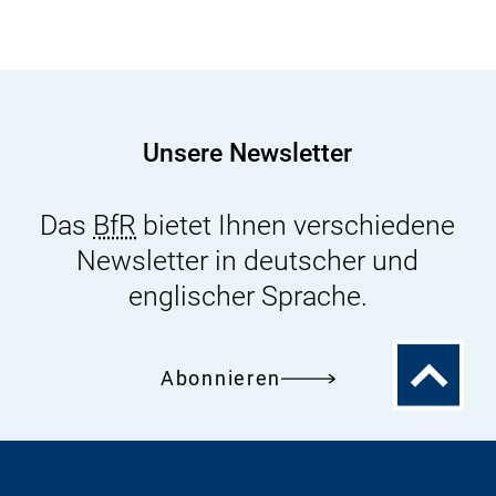
Bakterielle
Krankheitserreger
auf
frischem
Obst
Unsere Newsletter
und
Gemüse
Das
BfR
bietet Ihnen verschiedene
vermeiden
Newsletter in deutscher und
englischer Sprache.
Zum
Abonnieren
Seitenanfa