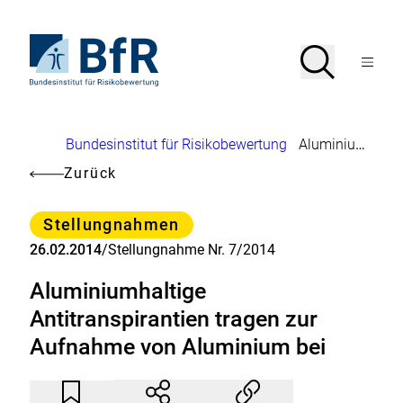
Direkt
zum
Seiteninhalt
Zur
Suche
Suche
springen
Startseite
Menü
von
öffnen
BfR
–
Bundesinstitut
Brotkrumennavigation
Bundesinstitut für Risikobewertung
Aluminiumhaltige Antitranspirantien tragen zur Aufnahme von Aluminium bei
für
Risikobewertung
Zurück
Kategorie
Stellungnahmen
26.02.2014
/
Stellungnahme Nr. 7/2014
Aluminiumhaltige
Antitranspirantien tragen zur
Aufnahme von Aluminium bei
Artikel
Durch
nicht
Klicken