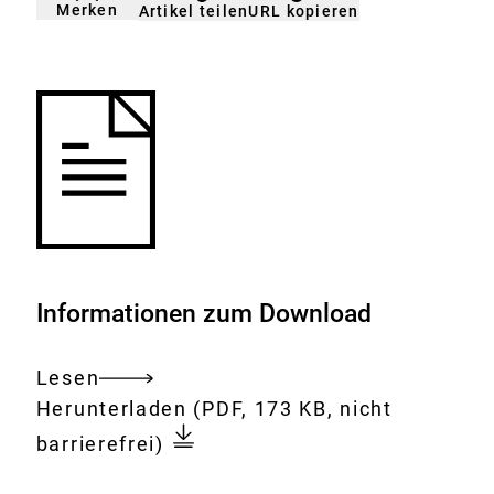
Merken
URL kopieren
Artikel teilen
gemerkt
der
Merkliste
hinzufügen.
Informationen zum Download
Lesen
Gesamtes
Download:
Aluminiumhaltige
Herunterladen
(PDF, 173 KB, nicht
Dokument
Antitranspirantien
barrierefrei)
tragen