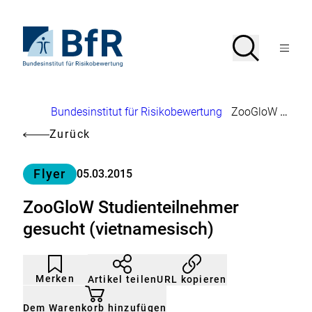
Direkt
zum
Seiteninhalt
Zur
Suche
Suche
springen
Startseite
Menü
von
öffnen
BfR
–
Bundesinstitut
Brotkrumennavigation
Bundesinstitut für Risikobewertung
ZooGloW Studienteilnehmer gesucht (vietnamesisch)
für
Risikobewertung
Zurück
Kategorie
Flyer
05.03.2015
ZooGloW Studienteilnehmer
gesucht (vietnamesisch)
Artikel
Durch
nicht
Klicken
Merken
URL kopieren
Artikel teilen
gemerkt
der
Merkliste
hinzufügen.
Dem Warenkorb hinzufügen