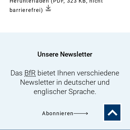
Download:
ZooGloW
Herunterladen
(PDF, 323 KB, nicht
Dokument
Studienteilnehmer
barrierefrei)
gesucht
Unsere Newsletter
Das
BfR
bietet Ihnen verschiedene
Newsletter in deutscher und
englischer Sprache.
Zum
Abonnieren
Seitenanfa