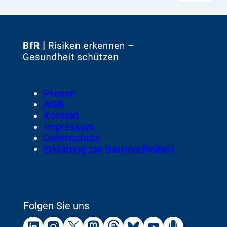
Zur
Startseite
von
Footer
Presse
Meta-
AGB
Navigation
Kontakt
Impressum
Datenschutz
Erklärung zur Barrierefreiheit
Folgen Sie uns
Externer
Externer
Externer
Externer
Externer
Externer
Externer
Externer