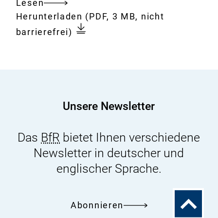
Lesen
Gesamtes
Download:
Schimmelpilzgifte
Herunterladen
(PDF, 3 MB, nicht
Dokument
in
barrierefrei)
Lebensmitteln
-
So
können
Sie
Unsere Newsletter
sich
schützen
Das
BfR
bietet Ihnen verschiedene
Newsletter in deutscher und
englischer Sprache.
Zum
Abonnieren
Seitenanfa