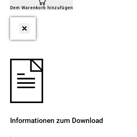
Merkliste
hinzufügen.
Dem Warenkorb hinzufügen
Dialog
schließen
Informationen zum Download