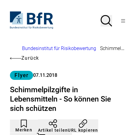
Direkt
zum
Seiteninhalt
Zur
Suche
Suche
springen
Startseite
Menü
von
öffnen
BfR
–
Bundesinstitut
Brotkrumennavigation
Bundesinstitut für Risikobewertung
Schimmelpilzgifte in Lebensmitteln - So können Sie sich schützen
für
Risikobewertung
Zurück
Kategorie
Flyer
07.11.2018
Schimmelpilzgifte in
Lebensmitteln - So können Sie
sich schützen
Artikel
Durch
nicht
Klicken
Merken
URL kopieren
Artikel teilen
gemerkt
der