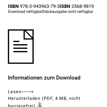
Merkliste
ISBN
978-3-943963-79-3
ISSN
/
2568-9819
hinzufügen.
Download
verfügbar
Druckausgabe
/
nicht verfügbar
Informationen zum Download
Lesen
Gesamtes
Download:
EU-
Herunterladen
(PDF, 4 MB, nicht
Dokument
Almanach
barrierefrei)