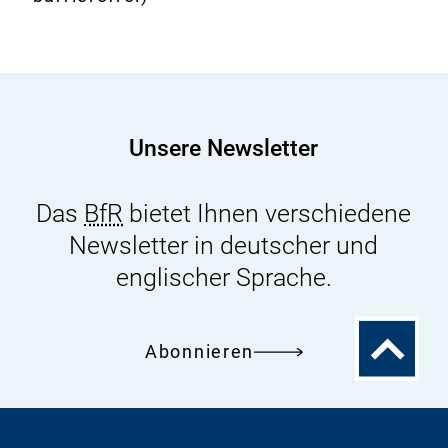
Lebensmittelsicherheit
in
russischer
Sprache
(2017)
Unsere Newsletter
Das
BfR
bietet Ihnen verschiedene
Newsletter in deutscher und
englischer Sprache.
Zum
Abonnieren
Seitenanfa