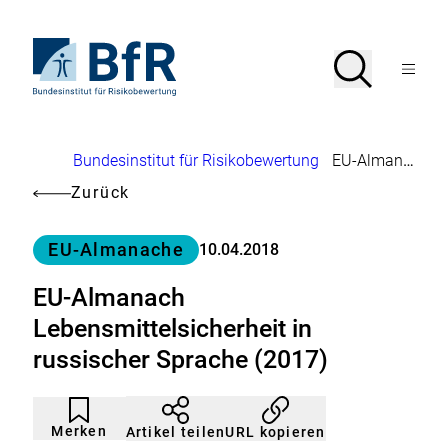
Direkt
zum
Seiteninhalt
Zur
Suche
Suche
springen
Startseite
Menü
von
öffnen
BfR
–
Bundesinstitut
Brotkrumennavigation
Bundesinstitut für Risikobewertung
EU-Almanach Lebensmittelsicherheit in russischer Sprache (2017)
für
Risikobewertung
Zurück
Kategorie
EU-Almanache
10.04.2018
EU-Almanach
Lebensmittelsicherheit in
russischer Sprache (2017)
Artikel
Durch
nicht
Klicken
Merken
URL kopieren
Artikel teilen
gemerkt
der