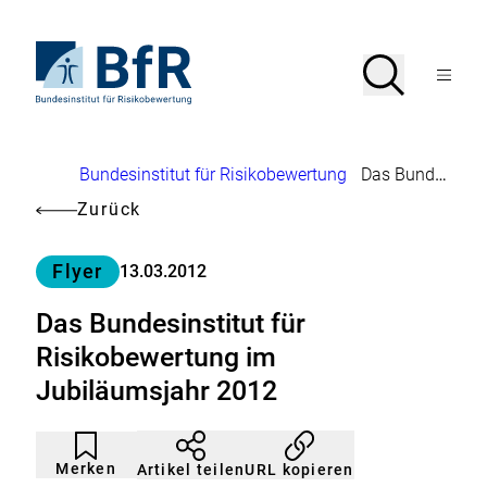
Direkt
zum
Seiteninhalt
Zur
Suche
Suche
springen
Startseite
Menü
von
öffnen
BfR
–
Bundesinstitut
Brotkrumennavigation
Bundesinstitut für Risikobewertung
Das Bundesinstitut für Risikobewertung im Jubiläumsjahr 2012
für
Risikobewertung
Zurück
Kategorie
Flyer
13.03.2012
Das Bundesinstitut für
Risikobewertung im
Jubiläumsjahr 2012
Artikel
Durch
nicht
Klicken
Merken
URL kopieren
Artikel teilen
gemerkt
der