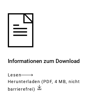
Merkliste
hinzufügen.
Informationen zum Download
Lesen
Gesamtes
Download:
Das
Herunterladen
(PDF, 4 MB, nicht
Dokument
Bundesinstitut
barrierefrei)
für
Risikobewertung