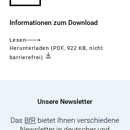
Informationen zum Download
Lesen
Gesamtes
Download:
BfR2GO_2-
Herunterladen
(PDF, 922 KB, nicht
Dokument
2024-
barrierefrei)
Einleger-
Kuechenhygiene_1x1.pdf
Unsere Newsletter
Das
BfR
bietet Ihnen verschiedene
Newsletter in deutscher und