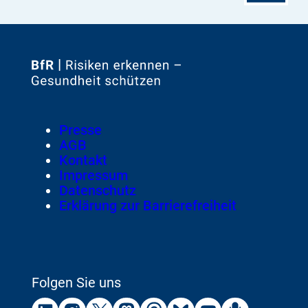
Zur
Startseite
von
Footer
Presse
Meta-
AGB
Navigation
Kontakt
Impressum
Datenschutz
Erklärung zur Barrierefreiheit
Folgen Sie uns
Externer
Externer
Externer
Externer
Externer
Externer
Externer
Externer