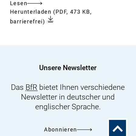
Lesen
Gesamtes
Download:
BfR-
Herunterladen
(PDF, 473 KB,
Dokument
Verbrauchermonitor
barrierefrei)
02/2024
Unsere Newsletter
Das
BfR
bietet Ihnen verschiedene
Newsletter in deutscher und
englischer Sprache.
Zum
Abonnieren
Seitenanfa