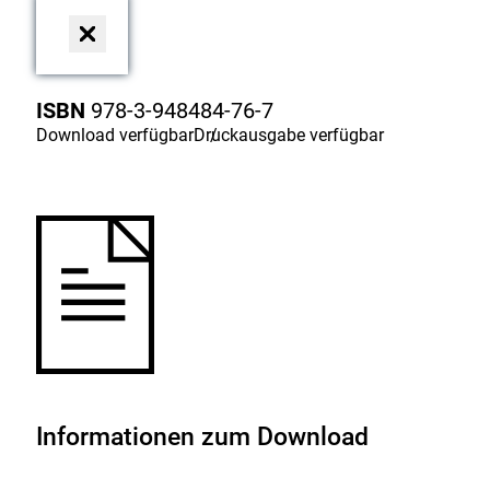
Dialog
schließen
ISBN
978-3-948484-76-7
Download
verfügbar
Druckausgabe
/
verfügbar
Informationen zum Download