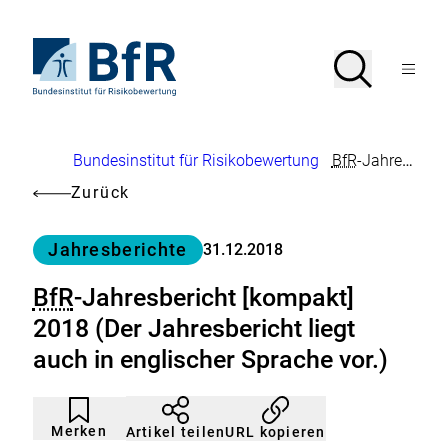
Direkt
zum
Seiteninhalt
Zur
Suche
Suche
springen
Startseite
Menü
von
öffnen
BfR
–
Bundesinstitut
Brotkrumennavigation
Bundesinstitut für Risikobewertung
BfR
-Jahresbericht [kompakt] 2018 (Der Jahresbericht liegt auch in englischer Sprache vor.)
für
Risikobewertung
Zurück
Kategorie
Jahresberichte
31.12.2018
BfR
-Jahresbericht [kompakt]
2018 (Der Jahresbericht liegt
auch in englischer Sprache vor.)
Artikel
Durch
nicht
Klicken
Merken
URL kopieren
Artikel teilen
gemerkt
der