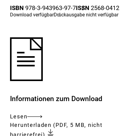
Merkliste
ISBN
978-3-943963-97-7
ISSN
/
2568-0412
hinzufügen.
Download
verfügbar
Druckausgabe
/
nicht verfügbar
Informationen zum Download
Lesen
Gesamtes
Download:
BfR-
Herunterladen
(PDF, 5 MB, nicht
Dokument
Jahresbericht
barrierefrei)