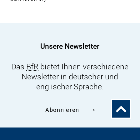
[kompakt]
2018
(Der
Jahresbericht
liegt
Unsere Newsletter
auch
in
Das
BfR
bietet Ihnen verschiedene
englischer
Newsletter in deutscher und
Sprache
vor.)
englischer Sprache.
Zum
Abonnieren
Seitenanfa