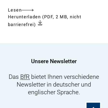
Lesen
Gesamtes
Download:
BfR
Herunterladen
(PDF, 2 MB, nicht
Dokument
in
barrierefrei)
Kürze:
Zahlen
&
Fakten
2021
Unsere Newsletter
Das
BfR
bietet Ihnen verschiedene
Newsletter in deutscher und
englischer Sprache.