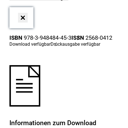
Dialog
schließen
ISBN
978-3-948484-45-3
ISSN
/
2568-0412
Download
verfügbar
Druckausgabe
/
verfügbar
Informationen zum Download