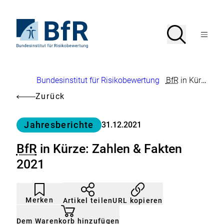
Direkt
zum
Seiteninhalt
Zur
Suche
Suche
springen
Startseite
Menü
von
öffnen
BfR
–
Bundesinstitut
Brotkrumennavigation
Bundesinstitut für Risikobewertung
BfR
in Kürze: Zahlen & Fakten 2021
für
Risikobewertung
Zurück
Kategorie
Jahresberichte
31.12.2021
BfR
in Kürze: Zahlen & Fakten
2021
Artikel
Durch
nicht
Klicken
Merken
URL kopieren
Artikel teilen
gemerkt
der
Merkliste
hinzufügen.
Dem Warenkorb hinzufügen