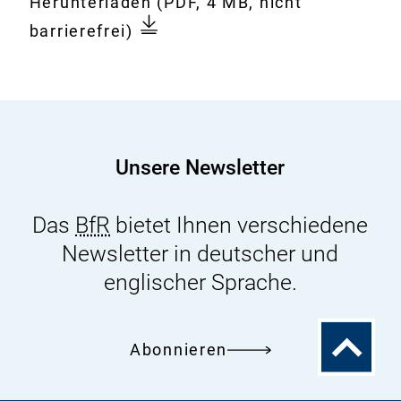
Download:
20
Herunterladen
(PDF, 4 MB, nicht
Dokument
Jahre
barrierefrei)
ZEBETBroschüre
zum
20.
Geburtstag
der
Unsere Newsletter
ZEBET
Das
BfR
bietet Ihnen verschiedene
Newsletter in deutscher und
englischer Sprache.
Zum
Abonnieren
Seitenanfa