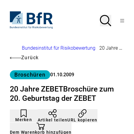
Direkt
zum
Seiteninhalt
Zur
Suche
Suche
springen
Startseite
Menü
von
öffnen
BfR
–
Bundesinstitut
Brotkrumennavigation
Bundesinstitut für Risikobewertung
20 Jahre ZEBETBroschüre zum 20. Geburtstag der ZEBET
für
Risikobewertung
Zurück
Kategorie
Broschüren
01.10.2009
20 Jahre ZEBETBroschüre zum
20. Geburtstag der ZEBET
Artikel
Durch
nicht
Klicken
Merken
URL kopieren
Artikel teilen
gemerkt
der
Merkliste
hinzufügen.
Dem Warenkorb hinzufügen