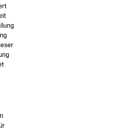
ert
eit
ilung
ung
ieser
gung
et
en
ür