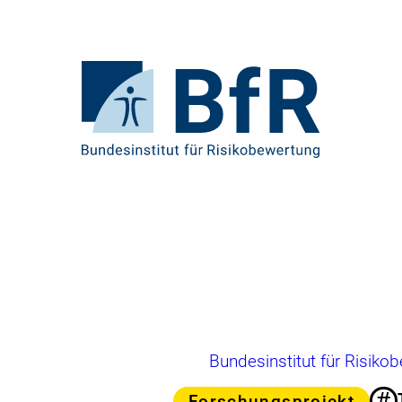
Direkt
zum
Seiteninhalt
springen
Zur
Startseite
von
BfR
–
Bundesinstitut
für
Risikobewertung
Brotkrumennavigation
Bundesinstitut für Risiko
#
Kategorie
Forschungsprojekt