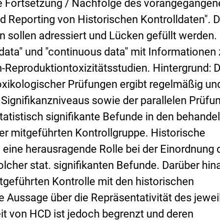
s
ie Fortsetzung / Nachfolge des vorangegangen
i
 Reporting von Historischen Kontrolldaten". D
k
o
 sollen adressiert und Lücken gefüllt werden.
-
 data" und "continuous data" mit Informationen
B
e
n-Reproduktiontoxizitätsstudien. Hintergrund: D
w
oxikologischer Prüfungen ergibt regelmäßig un
e
r
Signifikanzniveaus sowie der parallelen Prüfu
t
u
tatistisch signifikante Befunde in den behande
n
er mitgeführten Kontrollgruppe. Historische
g
eine herausragende Rolle bei der Einordnung 
olcher stat. signifikanten Befunde. Darüber hin
itgeführten Kontrolle mit den historischen
e Aussage über die Repräsentativität des jewei
it von HCD ist jedoch begrenzt und deren