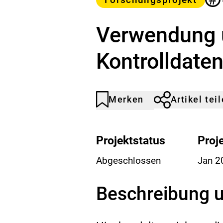
Verwendung u
Kontrolldaten,
Merken
Artikel tei
Artikel
Durch
nicht
Klicken
gemerkt
der
Merkliste
Projektstatus
Proj
hinzufügen.
Abgeschlossen
Jan 2
Beschreibung u