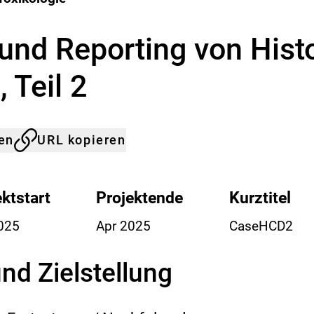
s
B
u
nd Reporting von Hist
n
d
 Teil 2
e
s
-
I
n
len
URL kopieren
s
t
i
ektstart
Projektende
Kurztitel
t
u
025
Apr 2025
CaseHCD2
t
f
ü
nd Zielstellung
r
R
i