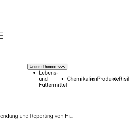
Menü
nü
Themenschwerpunkte
Unsere Themen
Öffnen
Schließen
Lebens-
und
Chemikalien
Produkte
Ris
Futtermittel
g und Reporting von Historischen Kontrolldaten, Teil 2