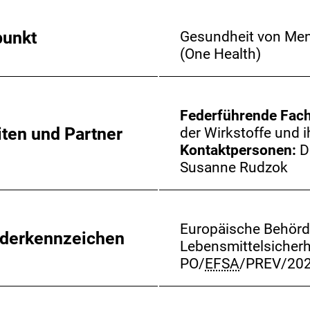
punkt
Gesundheit von Men
(One Health)
Federführende Fac
iten und Partner
der Wirkstoffe und i
Kontaktpersonen:
D
Susanne Rudzok
Europäische Behörd
rderkennzeichen
Lebensmittelsicherh
PO/
EFSA
/PREV/20