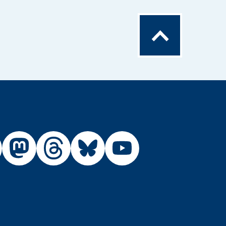
Zum
Seitenanfang
Externer
Externer
Externer
Externer
Link:
Link:
Link:
Link:
R
BfR
BfR
BfR
BfR
BfR
auf
auf
auf
auf
auf