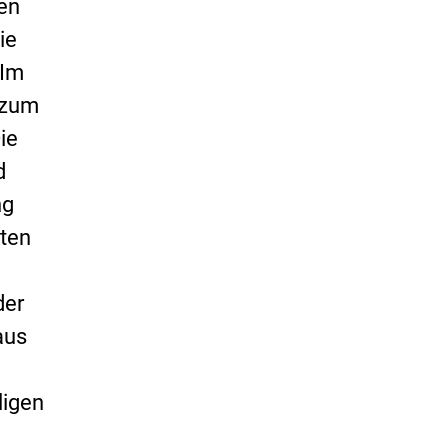
en
ie
 Im
 zum
ie
d
ng
lten
der
aus
ligen